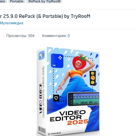
ater
Portable
RePack by TryRooM
r 25.9.0 RePack (& Portable) by TryRooM
Мультимедиа
Просмотры:
504
Комментарии:
0