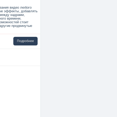
вания видео любого
ные эффекты, добавлять
между кадрами,
ного времени,
озможностей стоит
 другие продвинутые
Подробнее