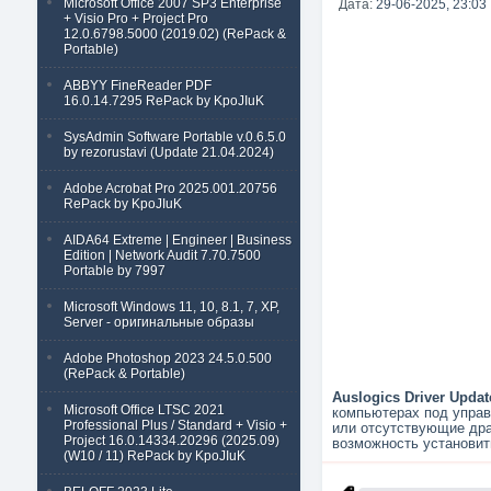
Microsoft Office 2007 SP3 Enterprise
Дата:
29-06-2025, 23:03
+ Visio Pro + Project Pro
12.0.6798.5000 (2019.02) (RePack &
Portable)
ABBYY FineReader PDF
16.0.14.7295 RePack by KpoJIuK
SysAdmin Software Portable v.0.6.5.0
by rezorustavi (Update 21.04.2024)
Adobe Acrobat Pro 2025.001.20756
RePack by KpoJIuK
AIDA64 Extreme | Engineer | Business
Edition | Network Audit 7.70.7500
Portable by 7997
Microsoft Windows 11, 10, 8.1, 7, XP,
Server - оригинальные образы
Adobe Photoshop 2023 24.5.0.500
(RePack & Portable)
Auslogics Driver Updat
Microsoft Office LTSC 2021
компьютерах под управ
Professional Plus / Standard + Visio +
или отсутствующие дра
Project 16.0.14334.20296 (2025.09)
возможность установи
(W10 / 11) RePack by KpoJIuK