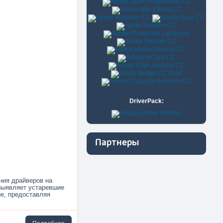
DriverPack:
Партнеры
ния драйверов на
выявляет устаревшие
е, предоставляя