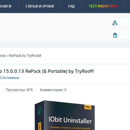
КНИГИ
СТАТЬИ И УРОКИ
FAQ
ТЕСТ МОНИТОРА
гов
» RePack by TryRooM
Pro 15.0.0.13 RePack (& Portable) by TryRooM
Системные
Просмотры:
876
Комментарии:
0