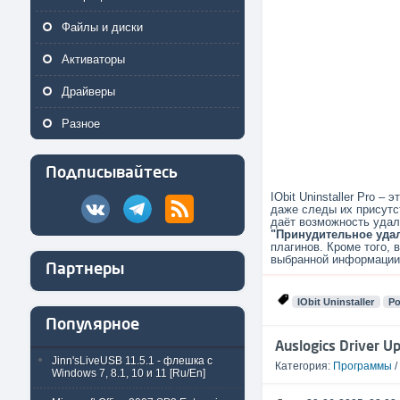
Файлы и диски
Активаторы
Драйверы
Разное
Подписывайтесь
IObit Uninstaller Pro 
даже следы их присутс
даёт возможность удал
"Принудительное уда
плагинов. Кроме того,
выбранной информации
Партнеры
IObit Uninstaller
Po
Популярное
Auslogics Driver U
Jinn'sLiveUSB 11.5.1 - флешка с
Категория:
Программы
/
Windows 7, 8.1, 10 и 11 [Ru/En]