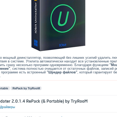
– это мощный деинсталлятор, позволяющий без лишних усилий удалить лю
твия в системе. Утилита автоматически находит все установленные прил
ить сразу несколько программ одновременно. Благодаря функциям
"Мо
ление"
, система полностью очищается от остаточных файлов, записей р
 в программе есть встроенный
"Шредер файлов"
, который гарантирует б
.
rtable
RePack by TryRooM
pdater 2.0.1.4 RePack (& Portable) by TryRooM
Драйверы