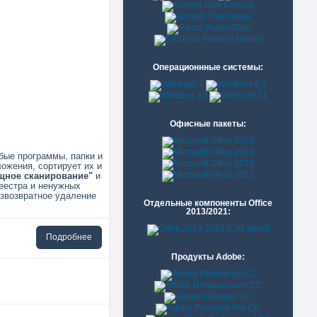
Операционнные системы:
Офисные пакеты:
бые программы, папки и
ожения, сортирует их и
щное сканирование"
и
еестра и ненужных
езвозвратное удаление
Отдельные компоненты Office
2013/2021:
Подробнее
Продукты Adobe: