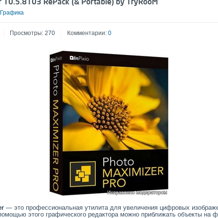
or 10.5.8103 RePack (& Portable) by TryRooM
Графика
Просмотры:
270
Комментарии:
0
er
— это профессиональная утилита для увеличения цифровых изображе
 помощью этого графического редактора можно приближать объекты на ф