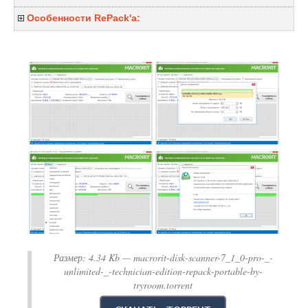
Особенности RePack'a:
Размер:
4.34 Kb
— macrorit-disk-scanner-7_1_0-pro-_-
unlimited-_-technician-edition-repack-portable-by-
tryroom.torrent