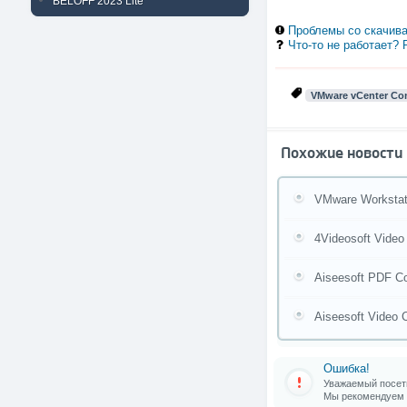
BELOFF 2023 Lite
Проблемы со скачива
Что-то не работает?
VMware vCenter Con
Похожие новости
VMware Workstat
4Videosoft Video
Aiseesoft PDF Co
Aiseesoft Video 
Ошибка!
Уважаемый посети
Мы рекомендуем