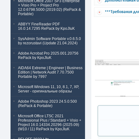
Дополнительная 
Microsoft Office 2007 SP3 Enterprise
+ Visio Pro + Project Pro
12.0.6798.5000 (2019.02) (RePack &
***Требования для
Portable)
ABBYY FineReader PDF
16.0.14.7295 RePack by KpoJIuK
SysAdmin Software Portable v.0.6.5.0
by rezorustavi (Update 21.04.2024)
Adobe Acrobat Pro 2025.001.20756
RePack by KpoJIuK
AIDA64 Extreme | Engineer | Business
Edition | Network Audit 7.70.7500
Portable by 7997
Microsoft Windows 11, 10, 8.1, 7, XP,
Server - оригинальные образы
Adobe Photoshop 2023 24.5.0.500
(RePack & Portable)
Microsoft Office LTSC 2021
Professional Plus / Standard + Visio +
Project 16.0.14334.20296 (2025.09)
(W10 / 11) RePack by KpoJIuK