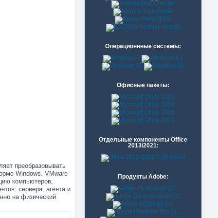
Операционнные системы:
Офисные пакеты:
Отдельные компоненты Office
2013/2021:
ляет преобразовывать
орме Windows. VMware
Продукты Adobe:
ацию компьютеров,
тов: сервера, агента и
енно на физический