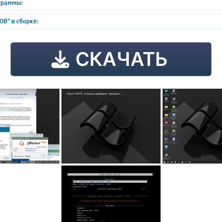
граммы:
В" в сборке: