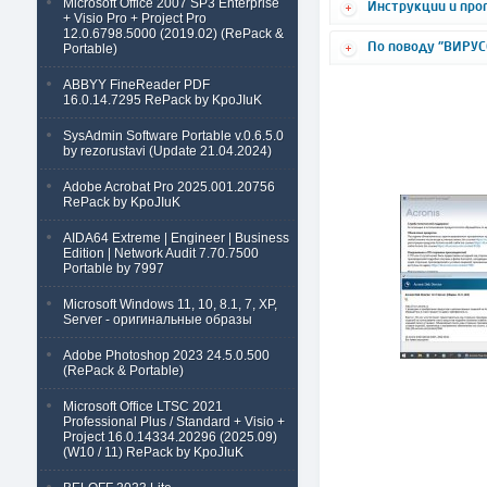
Microsoft Office 2007 SP3 Enterprise
Инструкции и про
+ Visio Pro + Project Pro
12.0.6798.5000 (2019.02) (RePack &
По поводу "ВИРУСО
Portable)
ABBYY FineReader PDF
16.0.14.7295 RePack by KpoJIuK
SysAdmin Software Portable v.0.6.5.0
by rezorustavi (Update 21.04.2024)
Adobe Acrobat Pro 2025.001.20756
RePack by KpoJIuK
AIDA64 Extreme | Engineer | Business
Edition | Network Audit 7.70.7500
Portable by 7997
Microsoft Windows 11, 10, 8.1, 7, XP,
Server - оригинальные образы
Adobe Photoshop 2023 24.5.0.500
(RePack & Portable)
Microsoft Office LTSC 2021
Professional Plus / Standard + Visio +
Project 16.0.14334.20296 (2025.09)
(W10 / 11) RePack by KpoJIuK