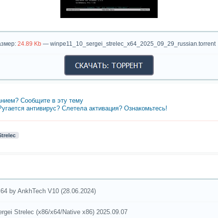
азмер:
24.89 Kb
— winpe11_10_sergei_strelec_x64_2025_09_29_russian.torrent
нием? Сообщите в эту тему
 Ругается антивирус? Слетела активация? Ознакомьтесь!
Strelec
64 by AnkhTech V10 (28.06.2024)
rgei Strelec (x86/x64/Native x86) 2025.09.07