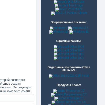
Операционнные системы:
Офисные пакеты:
Отдельные компоненты Office
2013/2021:
оторый позволяет
ый диск создан
Продукты Adobe:
Windows. Он подходит
ный комплект утилит.