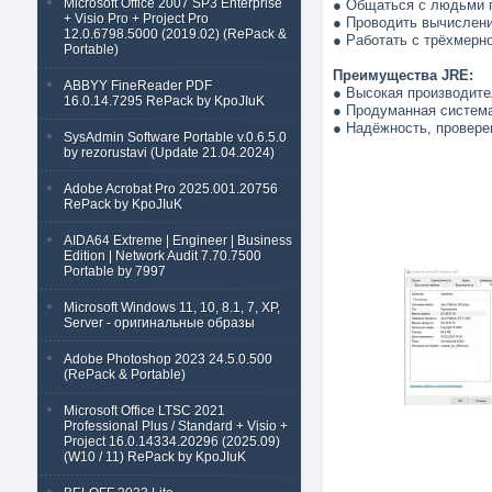
Microsoft Office 2007 SP3 Enterprise
● Общаться с людьми п
+ Visio Pro + Project Pro
● Проводить вычислени
12.0.6798.5000 (2019.02) (RePack &
● Работать с трёхмерн
Portable)
Преимущества JRE:
ABBYY FineReader PDF
● Высокая производите
16.0.14.7295 RePack by KpoJIuK
● Продуманная систем
● Надёжность, провере
SysAdmin Software Portable v.0.6.5.0
by rezorustavi (Update 21.04.2024)
Adobe Acrobat Pro 2025.001.20756
RePack by KpoJIuK
AIDA64 Extreme | Engineer | Business
Edition | Network Audit 7.70.7500
Portable by 7997
Microsoft Windows 11, 10, 8.1, 7, XP,
Server - оригинальные образы
Adobe Photoshop 2023 24.5.0.500
(RePack & Portable)
Microsoft Office LTSC 2021
Professional Plus / Standard + Visio +
Project 16.0.14334.20296 (2025.09)
(W10 / 11) RePack by KpoJIuK