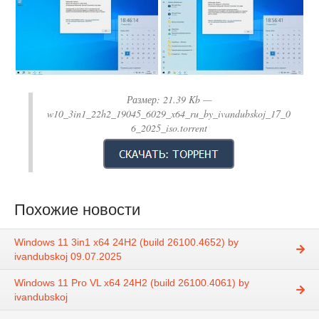
Размер:
21.39 Kb
—
w10_3in1_22h2_19045_6029_x64_ru_by_ivandubskoj_17_0
6_2025_iso.torrent
Похожие новости
Windows 11 3in1 x64 24Н2 (build 26100.4652) by
ivandubskoj 09.07.2025
Windows 11 Pro VL x64 24Н2 (build 26100.4061) by
ivandubskoj