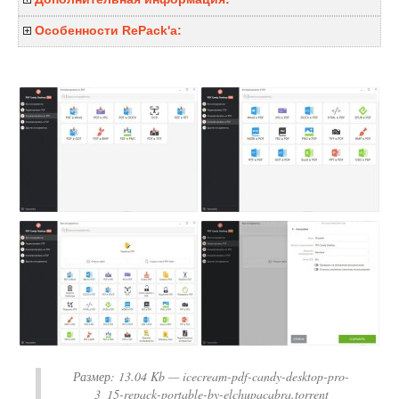
Особенности RePack'a:
Размер:
13.04 Kb
— icecream-pdf-candy-desktop-pro-
3_15-repack-portable-by-elchupacabra.torrent