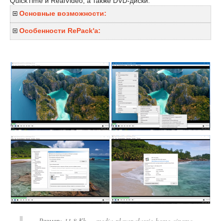
QuickTime и RealVideo, а также DVD-диски.
Основные возможности:
Особенности RePack'a:
Размер:
11.8 Kb
— media-player-classic-home-cinema-