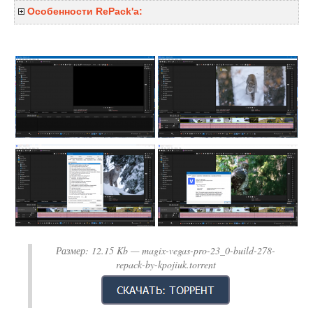
Особенности RePack'a:
Размер:
12.15 Kb
— magix-vegas-pro-23_0-build-278-
repack-by-kpojiuk.torrent