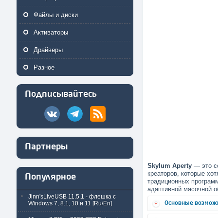
Файлы и диски
Активаторы
Драйверы
Разное
Подписывайтесь
Партнеры
Skylum Aperty
— это со
креаторов, которые хо
Популярное
традиционных программ
адаптивной масочной о
Jinn'sLiveUSB 11.5.1 - флешка с
Основные возмож
Windows 7, 8.1, 10 и 11 [Ru/En]