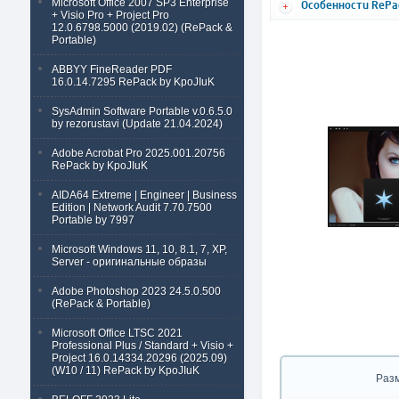
Microsoft Office 2007 SP3 Enterprise
Особенности RePac
+ Visio Pro + Project Pro
12.0.6798.5000 (2019.02) (RePack &
Portable)
ABBYY FineReader PDF
16.0.14.7295 RePack by KpoJIuK
SysAdmin Software Portable v.0.6.5.0
by rezorustavi (Update 21.04.2024)
Adobe Acrobat Pro 2025.001.20756
RePack by KpoJIuK
AIDA64 Extreme | Engineer | Business
Edition | Network Audit 7.70.7500
Portable by 7997
Microsoft Windows 11, 10, 8.1, 7, XP,
Server - оригинальные образы
Adobe Photoshop 2023 24.5.0.500
(RePack & Portable)
Microsoft Office LTSC 2021
Professional Plus / Standard + Visio +
Project 16.0.14334.20296 (2025.09)
(W10 / 11) RePack by KpoJIuK
Раз