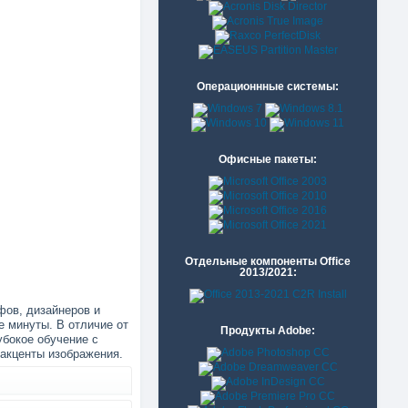
Операционнные системы:
Офисные пакеты:
Отдельные компоненты Office
2013/2021:
фов, дизайнеров и
е минуты. В отличие от
Продукты Adobe:
убокое обучение с
 акценты изображения.