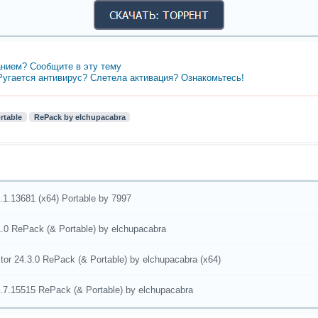
нием? Сообщите в эту тему
 Ругается антивирус? Слетела активация? Ознакомьтесь!
rtable
RePack by elchupacabra
.1.13681 (x64) Portable by 7997
 RePack (& Portable) by elchupacabra
tor 24.3.0 RePack (& Portable) by elchupacabra (x64)
.7.15515 RePack (& Portable) by elchupacabra