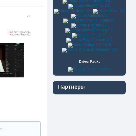
DriverPack:
Партнеры
nt