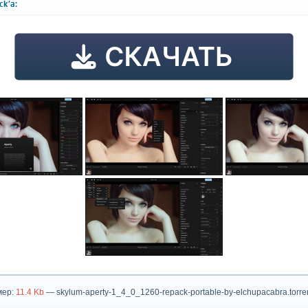
k'a:
мер:
11.4 Kb
— skylum-aperty-1_4_0_1260-repack-portable-by-elchupacabra.torre