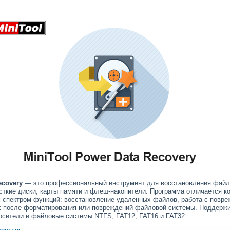
ecovery
— это профессиональный инструмент для восстановления файло
сткие диски, карты памяти и флеш-накопители. Программа отличается ко
 спектром функций: восстановление удаленных файлов, работа с повр
х после форматирования или повреждений файловой системы. Поддерж
сители и файловые системы NTFS, FAT12, FAT16 и FAT32.