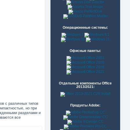
Операционнные системы:
Офисные пакеты:
Отдельные компоненты Office
2013/2021:
в с различных типов
Продукты Adobe:
мпактностью, но при
ежденными разделами и
иваются все