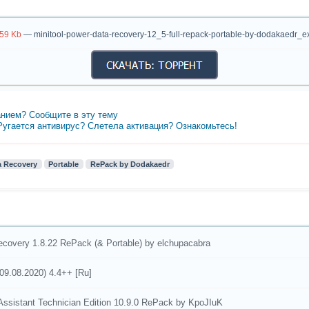
.59 Kb
— minitool-power-data-recovery-12_5-full-repack-portable-by-dodakaedr_ex
нием? Сообщите в эту тему
 Ругается антивирус? Слетела активация? Ознакомьтесь!
a Recovery
Portable
RePack by Dodakaedr
ecovery 1.8.22 RePack (& Portable) by elchupacabra
9.08.2020) 4.4++ [Ru]
Assistant Technician Edition 10.9.0 RePack by KpoJIuK